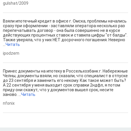
gulshat/2009
Взяли ипотечный кредит в офисе г. Омска, проблемы начались
сразу при оформлении - заставляли оператора несколько раз
перепечатывать договор - она была совершенно не в курсе
действующих процентных ставок и ставила цифры "от балды".
Также уверяла, что у них НЕТ досрочного погашения. Неверно
...
Читать
ipodzem
Принес документы на ипотеку в Россельхозбанк г. Набережные
Челны, документы взяли, но сказали, что специалист в отпуске
до 23 сентября и заменить его некому. Как такое может быть?
А 22 сентября у меня выходит срок справки 2ндфл, я потом
приду они скажут, что у документов вышел срок, несите
заново. ...
Читать
nfonix