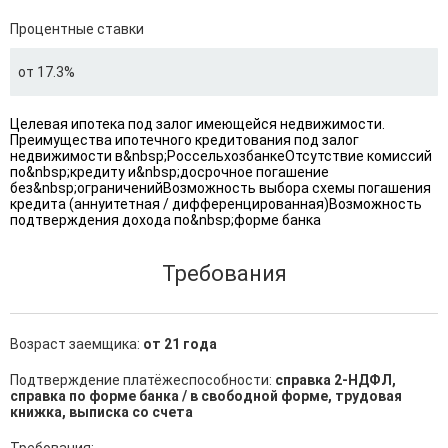
Процентные ставки
от 17.3%
Целевая ипотека под залог имеющейся недвижимости.
Преимущества ипотечного кредитования под залог
недвижимости в&nbsp;РоссельхозбанкеОтсутствие комиссий
по&nbsp;кредиту и&nbsp;досрочное погашение
без&nbsp;ограниченийВозможность выбора схемы погашения
кредита (аннуитетная / дифференцированная)Возможность
подтверждения дохода по&nbsp;форме банка
Требования
Возраст заемщика:
от 21 года
Подтверждение платёжеспособности:
справка 2-НДФЛ,
справка по форме банка / в свободной форме, трудовая
книжка, выписка со счета