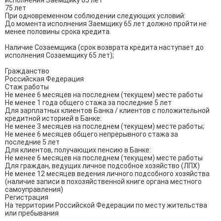
исполнения Заемщику 65 лет

75 лет

При одновременном соблюдении следующих условий:

До момента исполнения Заемщику 65 лет должно пройти не 
менее половины срока кредита.

Наличие Созаемщика (срок возврата кредита наступает до 
исполнения Созаемщику 65 лет);

Гражданство

Российская Федерация

Стаж работы

Не менее 6 месяцев на последнем (текущем) месте работы

Не менее 1 года общего стажа за последние 5 лет

Для зарплатных клиентов Банка / клиентов с положительной 
кредитной историей в Банке:

Не менее 3 месяцев на последнем (текущем) месте работы;

Не менее 6 месяцев общего непрерывного стажа за 
последние 5 лет

Для клиентов, получающих пенсию в Банке:

Не менее 6 месяцев на последнем (текущем) месте работы

Для граждан, ведущих личное подсобное хозяйство (ЛПХ)

Не менее 12 месяцев ведения личного подсобного хозяйства 
(наличие записи в похозяйственной книге органа местного 
самоуправления)

Регистрация

На территории Российской Федерации по месту жительства 
или пребывания