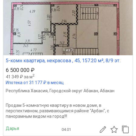
1
из 7
5-комн квартира, некрасова , 45, 157.20 м², 8/9 эт.
6 500 000 ₽
2
41 349 ₽ за м
Ипотека от 31 177 ₽ в месяц
Республика Хакасия
,
Городской округ Абакан
,
Абакан
Продам 5-комнатную квартиру в новом доме, в
перспективном, развивающимся районе "Арбан", с
панорамным видом на город!!!
Дарья
04.01