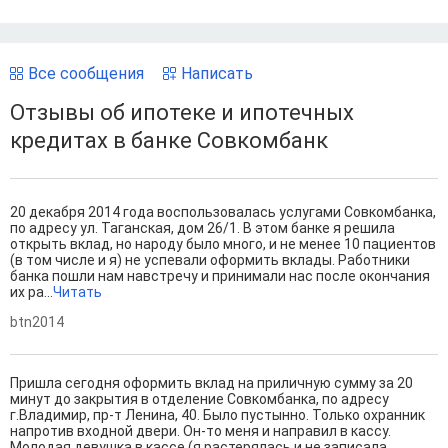
Все сообщения
Написать
Отзывы об ипотеке и ипотечных
кредитах в банке Совкомбанк
20 декабря 2014 года воспользовалась услугами Совкомбанка,
по адресу ул. Таганская, дом 26/1. В этом банке я решила
открыть вклад, но народу было много, и не менее 10 пациентов
(в том числе и я) не успевали оформить вклады. Работники
банка пошли нам навстречу и принимали нас после окончания
их ра...
Читать
btn2014
Пришла сегодня оформить вклад на приличную сумму за 20
минут до закрытия в отделение Совкомбанка, по адресу
г.Владимир, пр-т Ленина, 40. Было пустынно. Только охранник
напротив входной двери. Он-то меня и направил в кассу.
Молодая девушка в кассе (я растерялась и не записала