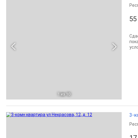
Рес
55
Сда
пок
усл
1
из 10
3-к
Рес
17