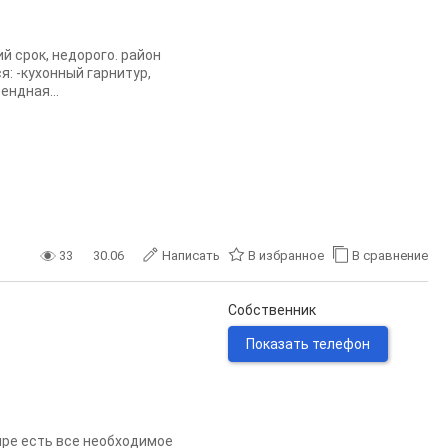
 срок, недорого. район
я: -кухонный гарнитур,
ендная...
33
30.06
Написать
В избранное
В сравнение
Собственник
Показать телефон
ире есть все необходимое