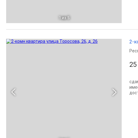
1
из 5
2-к
Рес
25
сда
име
дос