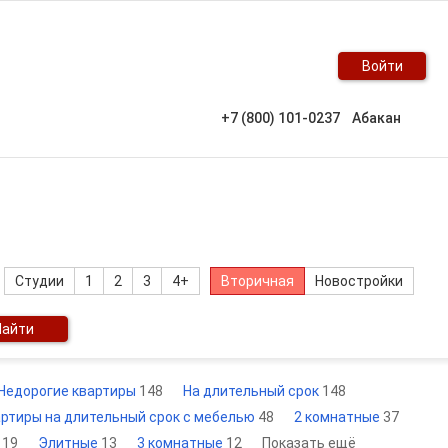
Войти
+7 (800) 101-0237
Абакан
Студии
1
2
3
4+
Вторичная
Новостройки
Найти
Недорогие квартиры
148
На длительный срок
148
ртиры на длительный срок с мебелью
48
2 комнатные
37
к
19
Элитные
13
3 комнатные
12
Показать ещё