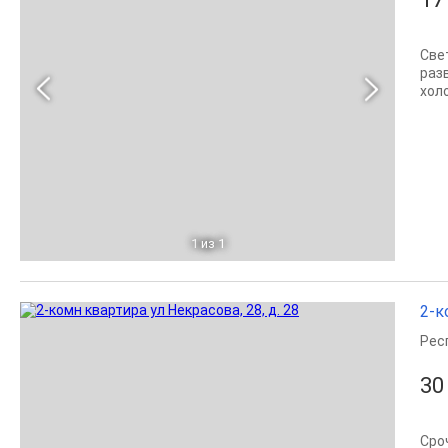
Све
раз
хол
1
из 1
2-к
Рес
30
Сро