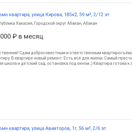
омн квартира, улица Кирова, 185к2, 59 м², 2/12 эт.
публика Хакасия
,
Городской округ Абакан
,
Абакан
 000 ₽ в месяц
ственник! Сдам добросовестным и ответственным квартиросъём
ртиру. В квартире новый ремонт. Есть всё для жизни. Самый прес
я школа и детский сад, остановка под окном ;) Квартира готова к 
омн квартира, улица Авиаторов, 1г, 56 м², 2/6 эт.