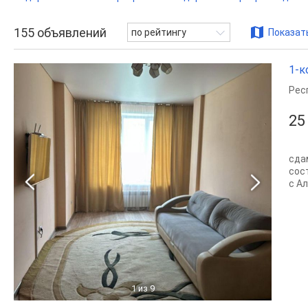
155
объявлений
по рейтингу
Показать
1-к
Рес
25
сда
сос
с А
1
из 9