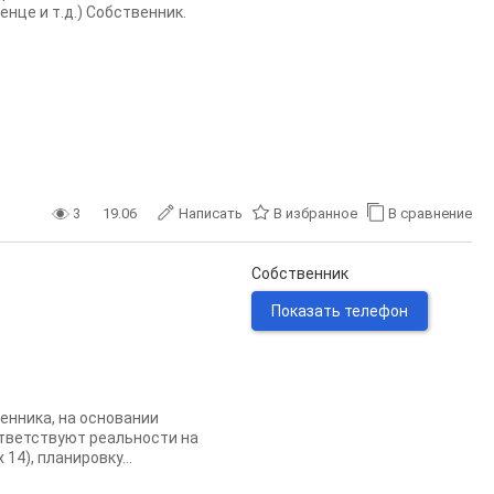
енце и т.д.) Собственник.
3
19.06
Написать
В избранное
В сравнение
Собственник
Показать телефон
енника, на основании
ответствуют реальности на
4), планировку...