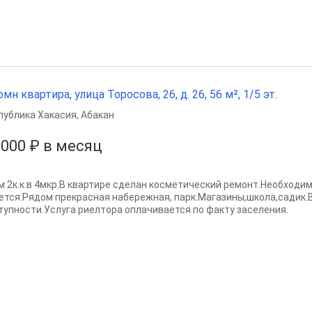
омн квартира, улица Торосова, 26, д. 26, 56 м², 1/5 эт.
публика Хакасия
,
Абакан
 000 ₽ в месяц
м 2к.к в 4мкр.В квартире сделан косметический ремонт.Необходим
ется.Рядом прекрасная набережная, парк.Магазины,школа,садик.
тупности.Услуга риелтора оплачивается по факту заселения.