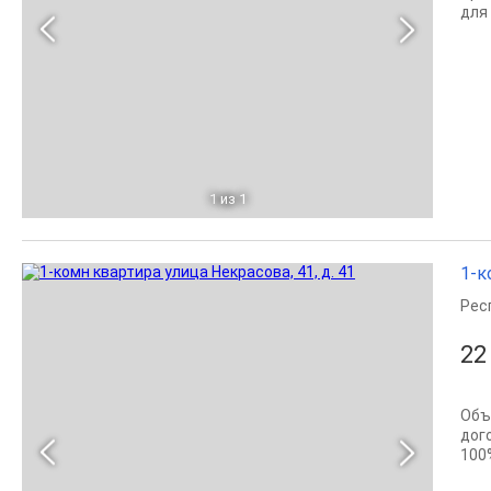
для
1
из 1
1-к
Рес
22
Объ
дог
100