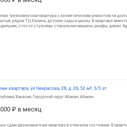
тлая трехкомнатная квартира с косметическим ремонтом на долгий
витый, рядом ТЦ Калина, детские сады и школы. В квартире имеетс
одильник, стол со стульями, стиральная машина, шкафы, диван. Ар
омн квартира, ул Некрасова, 28, д. 28, 52 м², 5/5 эт.
публика Хакасия
,
Городской округ Абакан
,
Абакан
 000 ₽ в месяц
чно сдам двухкомнатную квартиру в отличном состоянии. В кварт