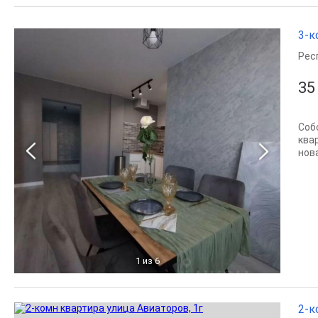
3-к
Рес
35
Соб
ква
нова
1
из 6
2-к