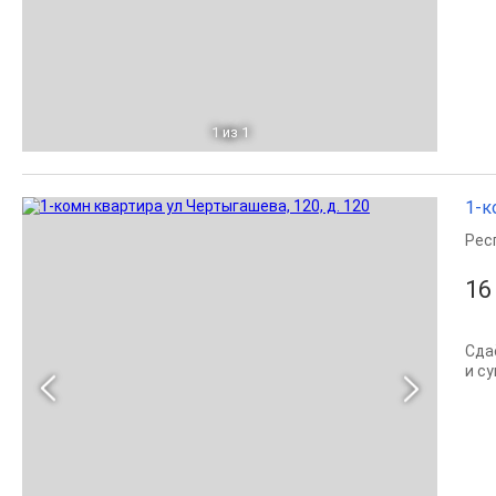
1
из 1
1-к
Рес
16
Сда
и с