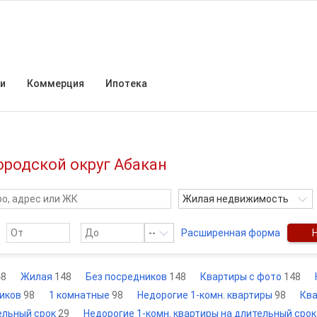
и
Коммерция
Ипотека
ородской округ Абакан
Жилая недвижимость
--
Расширенная форма
48
Жилая
148
Без посредников
148
Квартиры с фото
148
ников
98
1 комнатные
98
Недорогие 1-комн. квартиры
98
Ква
ельный срок
29
Недорогие 1-комн. квартиры на длительный сро