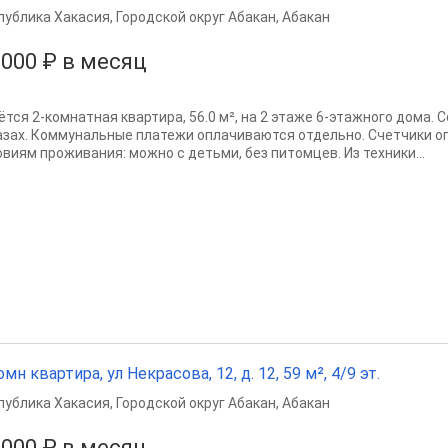
публика Хакасия
,
Городской округ Абакан
,
Абакан
 000 ₽ в месяц
ётся 2-комнатная квартира, 56.0 м², на 2 этаже 6-этажного дома.
азах. Коммунальные платежи оплачиваются отдельно. Счетчики о
овиям проживания: можно с детьми, без питомцев. Из техники...
омн квартира, ул Некрасова, 12, д. 12, 59 м², 4/9 эт.
публика Хакасия
,
Городской округ Абакан
,
Абакан
 000 ₽ в месяц