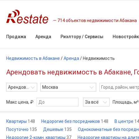
714 объектов недвижимости Абакана
Продажа
Аренда
Риэлтору / Сервисы
Новостройк
Недвижимость в Абакане
/
Аренда
/
Недвижимость
Арендовать недвижимость в Абакане, Г
Арендовать
Москва
Макс цена, ₽
За всё
Площадь,
м²
Квартиры
148
Недорогие без посредников
148
В центре
1
Посуточно
135
Дешевые
135
Однокомнатные без посред
Недорогие 2-комн. квартиры
37
Недорогие квартиры на длит