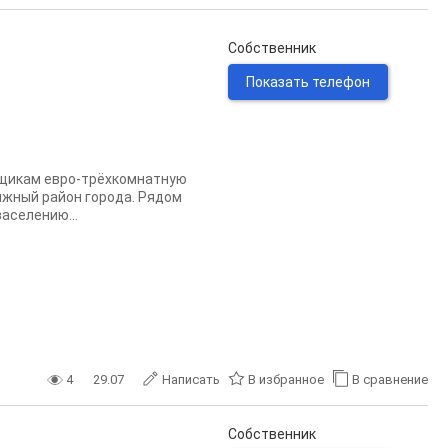
Собственник
Показать телефон
щикам евро-трёхкомнатную
тижный район города. Рядом
заселению...
4
29.07
Написать
В избранное
В сравнение
Собственник