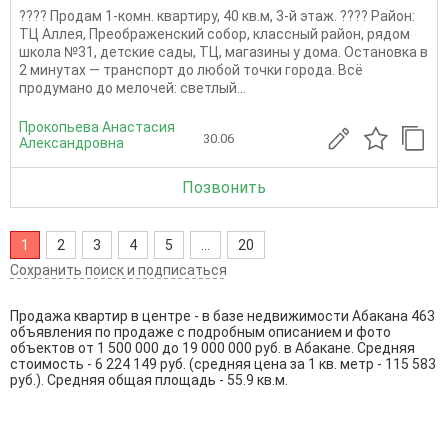
???? Продам 1-комн. квартиру, 40 кв.м, 3-й этаж. ???? Район:
ТЦ Аллея, Преображенский собор, классный район, рядом
школа №31, детские сады, ТЦ, магазины у дома. Остановка в
2 минутах — транспорт до любой точки города. Всё
продумано до мелочей: светлый...
Прокопьева Анастасия
30.06
Александровна
Позвонить
1
2
3
4
5
...
20
Сохранить поиск и подписаться
Продажа квартир в центре - в базе недвижимости Абакана 463
объявления по продаже с подробным описанием и фото
объектов от
1 500 000
до
19 000 000
руб. в Абакане. Средняя
стоимость - 6 224 149 руб. (средняя цена за 1 кв. метр - 115 583
руб.). Средняя общая площадь - 55.9 кв.м.