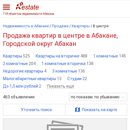
718 объектов недвижимости Абакана
Недвижимость в Абакане
/
Продажа
/
Квартиры
/
В центре
Продажа квартир в центре в Абакане,
Городской округ Абакан
Квартиры
525
Квартиры на вторичке
488
1 комнатные
145
2 комнатные
204
1 комнатные вторичка
138
Недорогие квартиры
4
3 комнатные
136
Малогабаритные квартиры
13
Студии
22
До 1,5 млн рублей
2
Показать ещё
463
объявления
по показам: по убыванию
Уточнить поиск
Показать на карте