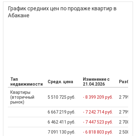
График средних цен по продаже квартир в
Абакане
Тип
Изменение с
Средн. цена
Разброс
недвижимости
21.04.2026
Квартиры
(вторичный
5 510 725 руб.
- 8 399 209 руб.
2 799 00
рынок)
6 667 219 руб.
- 7 242 714 руб.
2 799 00
6 462 411 руб.
- 7 447 523 руб.
2 700 00
7 091 130 руб.
- 6 818 803 руб.
2 500 00