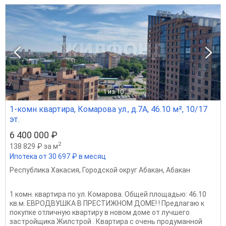
1
из 10
1-комн квартира, Комарова ул., д.7А, 46.10 м², 10/17
эт.
6 400 000 ₽
2
138 829 ₽ за м
Ипотека от 30 697 ₽ в месяц
Республика Хакасия
,
Городской округ Абакан
,
Абакан
1 комн. квартира по ул. Комарова. Общей площадью: 46.10
кв.м. ЕВРОДВУШКА В ПРЕСТИЖНОМ ДОМЕ! ! Предлагаю к
покупке отличную квартиру в новом доме от лучшего
застройщика Жилстрой . Квартира с очень продуманной