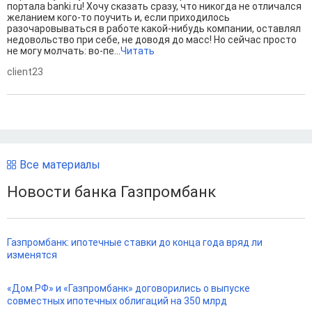
портала banki.ru! Хочу сказать сразу, что никогда не отличался
желанием кого-то поучить и, если приходилось
разочаровываться в работе какой-нибудь компании, оставлял
недовольство при себе, не доводя до масс! Но сейчас просто
не могу молчать: во-пе...
Читать
client23
Все материалы
Новости банка Газпромбанк
Газпромбанк: ипотечные ставки до конца года вряд ли
изменятся
«Дом.РФ» и «Газпромбанк» договорились о выпуске
совместных ипотечных облигаций на 350 млрд