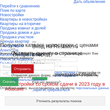
Дать объявление
Перейти к сравнению
Поик по карте
Новостройки
Квартиры в новостройках
Квартиры на вторичке
Продажа комнат и долей
Продажа домов и дач
Продажа участков
Аренда квартир
Получите каталог новостроек с ценами
Вход на Restate.ru
Застройщики
Агентства
Оставить оценку о странице
Выбрать город
Укажите Ваш номер телефона и Restate бесплатно подберёт Вам
Каталог специалистов
Email
подходящие варианты
Новости недвижимости
Графики и индексы цен
Пароль
Москва
и
Московская область
Ипотечный калькулятор
Отправить
Недвижимость Абакана
/
Новостройки
/
Новостройки со
Санкт-Петербург
и
Ленинградская область
Отправляя данную форму, вы соглашаетесь на обработку
Забыли пароль
Войти
сроком сдачи в 2023 году
персональных данных
Скачать
Ещё нет аккаунта?
Новостройки со сроком сдачи в 2023 году в
Отправляя заявку, вы соглашаетесь на обработку
персональных данных
Абакане
Зарегистрироваться
Уточнить результаты поиска