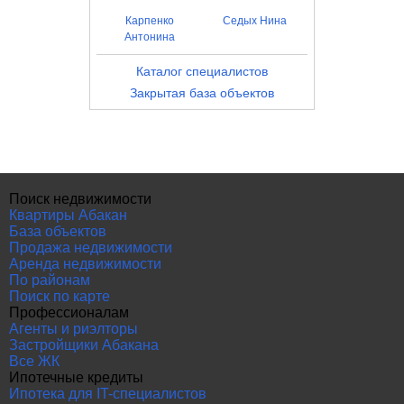
Карпенко
Седых Нина
Антонина
Каталог специалистов
Закрытая база объектов
Поиск недвижимости
Квартиры Абакан
База объектов
Продажа недвижимости
Аренда недвижимости
По районам
Поиск по карте
Профессионалам
Агенты и риэлторы
Застройщики Абакана
Все ЖК
Ипотечные кредиты
Ипотека для IT-специалистов