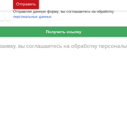
Москва
и
Московская область
Отправить
Санкт-Петербург
и
Ленинградская област
Отправляя данную форму, вы соглашаетесь на обработку
Забыли пароль
Войти
персональных данных
Ещё нет аккаунта?
Зарегистрироваться
Получить ссылку
заявку, вы соглашаетесь на обработку
персональ