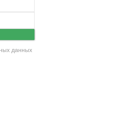
ь
ных данных