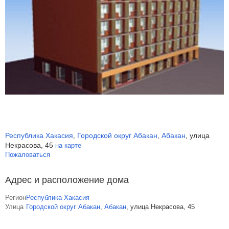
Республика Хакасия
Городской округ Абакан
Абакан
улица
,
,
,
Некрасова, 45
на карте
Пожаловаться
Адрес и расположение дома
Регион
Республика Хакасия
Улица
Городской округ Абакан
,
Абакан
,
улица Некрасова, 45