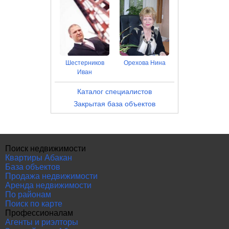
Шестерников
Орехова Нина
Иван
Каталог специалистов
Закрытая база объектов
Поиск недвижимости
Квартиры Абакан
База объектов
Продажа недвижимости
Аренда недвижимости
По районам
Поиск по карте
Профессионалам
Агенты и риэлторы